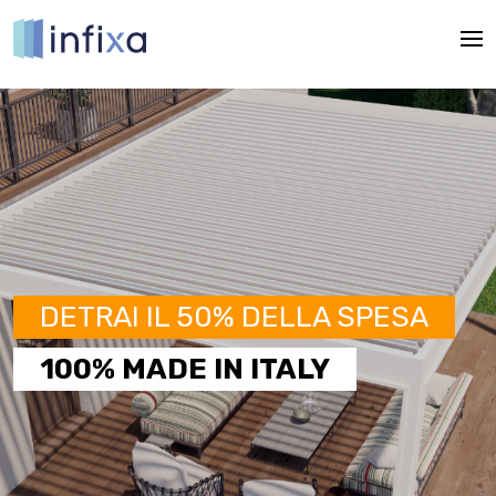
Mos
DETRAI IL 50% DELLA SPESA
100% MADE IN ITALY