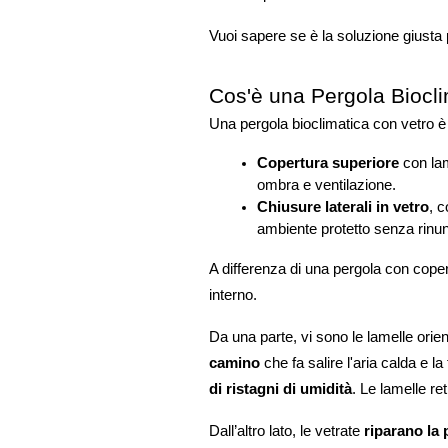
Vuoi sapere se è la soluzione giusta p
Cos'è una Pergola Biocli
Una pergola bioclimatica con vetro è 
Copertura superiore
 con lam
ombra e ventilazione.
Chiusure laterali in vetro
, c
ambiente protetto senza rinunc
A differenza di una pergola con coper
interno. 
Da una parte, vi sono le lamelle orien
camino
 che fa salire l'aria calda e 
di ristagni di umidità
. Le lamelle ret
Dall’altro lato, le vetrate 
riparano la 