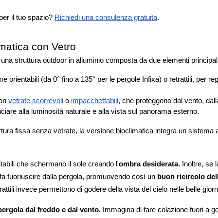
er il tuo spazio? 
Richiedi una consulenza gratuita
.
matica con Vetro
una struttura outdoor in alluminio composta da due elementi principali
e orientabili (da 0° fino a 135° per le pergole Infixa) o retrattili, per r
on 
vetrate scorrevoli
 o 
impacchettabili
, che proteggono dal vento, dall
iare alla luminosità naturale e alla vista sul panorama esterno. 
tura fissa senza vetrate, la versione bioclimatica integra un sistema a
tabili che schermano il sole creando l'
ombra desiderata.
 Inoltre, se
la fa fuoriuscire dalla pergola, promuovendo così un 
buon ricircolo dell
rattili invece permettono di godere della vista del cielo nelle belle giorn
pergola dal freddo e dal vento.
 Immagina di fare colazione fuori a gen