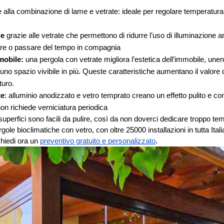
e alla combinazione di lame e vetrate: ideale per regolare temperatura, 
le
 grazie alle vetrate che permettono di ridurre l’uso di illuminazione ar
iare o passare del tempo in compagnia
mobile:
 una pergola con vetrate migliora l’estetica dell’immobile, unen
uno spazio vivibile in più. Queste caratteristiche aumentano il valore de
turo. 
te
: alluminio anodizzato e vetro temprato creano un effetto pulito e con
on richiede verniciatura periodica
 superfici sono facili da pulire, così da non doverci dedicare troppo te
gole bioclimatiche con vetro, con oltre 25000 installazioni in tutta Ital
hiedi ora un 
preventivo gratuito e personalizzato
. 